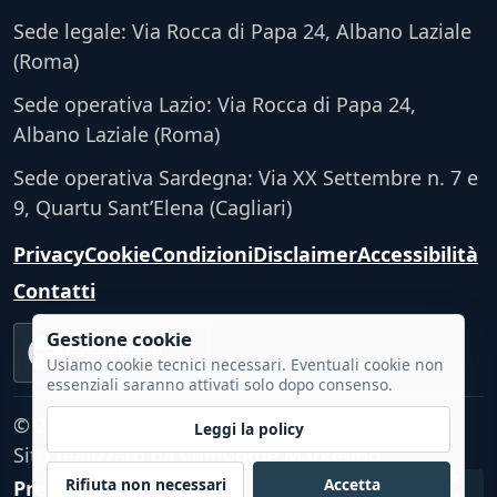
Sede legale: Via Rocca di Papa 24, Albano Laziale
(Roma)
Sede operativa Lazio: Via Rocca di Papa 24,
Albano Laziale (Roma)
Sede operativa Sardegna: Via XX Settembre n. 7 e
9, Quartu Sant’Elena (Cagliari)
Privacy
Cookie
Condizioni
Disclaimer
Accessibilità
Contatti
Gestione cookie
Accessibilità
VERIFICA TECNICA
Usiamo cookie tecnici necessari. Eventuali cookie non
essenziali saranno attivati solo dopo consenso.
© 2026 - Tutti i diritti riservati.
Leggi la policy
Sito realizzato da
CumCorde Marketing
Rifiuta non necessari
Accetta
Preferenze cookie