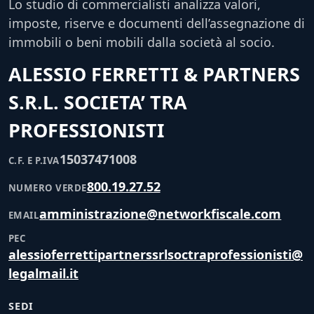
Lo studio di commercialisti analizza valori,
imposte, riserve e documenti dell’assegnazione di
immobili o beni mobili dalla società al socio.
ALESSIO FERRETTI & PARTNERS
S.R.L. SOCIETA’ TRA
PROFESSIONISTI
15037471008
C.F. E P.IVA
800.19.27.52
NUMERO VERDE
amministrazione@networkfiscale.com
EMAIL
PEC
alessioferrettipartnerssrlsoctraprofessionisti@
legalmail.it
SEDI