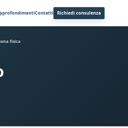
pprofondimenti
Contatti
Richiedi consulenza
sona fisica
o