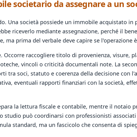
le societario da assegnare a un so
do. Una società possiede un immobile acquistato in p
bbe riceverlo mediante assegnazione, perché il bene n
re, ma prima del verbale deve capire se l'operazione
e. Occorre raccogliere titolo di provenienza, visure, p
poteche, vincoli o criticità documentali note. La seco
rti tra soci, statuto e coerenza della decisione con l'
tiva, eventuali rapporti finanziari con la società, effe
ara la lettura fiscale e contabile, mentre il notaio pre
studio può coordinarsi con professionisti associati p
ormula standard, ma un fascicolo che consenta di spie