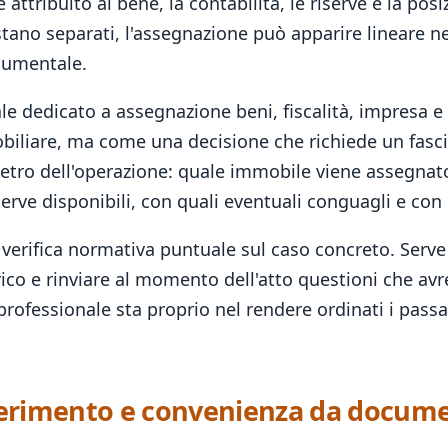
re attribuito al bene, la contabilità, le riserve e la po
ano separati, l'assegnazione può apparire lineare nel
ocumentale.
le dedicato a assegnazione beni, fiscalità, impresa e
iliare, ma come una decisione che richiede un fascic
metro dell'operazione: quale immobile viene assegnato
iserve disponibili, con quali eventuali conguagli e co
verifica normativa puntuale sul caso concreto. Serve 
ico e rinviare al momento dell'atto questioni che av
 professionale sta proprio nel rendere ordinati i pass
 riferimento e convenienza da docum