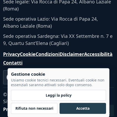
Sede legale: Via Rocca di Papa 24, Albano Laziale
(Roma)
Sede operativa Lazio: Via Rocca di Papa 24,
Albano Laziale (Roma)
Sede operativa Sardegna: Via XX Settembre n. 7 e
9, Quartu Sant’Elena (Cagliari)
Privacy
Cookie
Condizioni
Disclaimer
Accessibilità
Contatti
Gestione cookie
Accessibilità
VERIFICA TECNICA
Usiamo cookie tecnici necessari. Eventuali cookie non
essenziali saranno attivati solo dopo consenso.
© 2026 - Tutti i diritti riservati.
Leggi la policy
Sito realizzato da
CumCorde Marketing
Rifiuta non necessari
Accetta
Preferenze cookie
♿