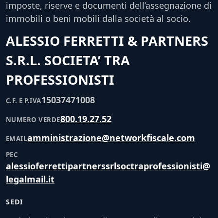
imposte, riserve e documenti dell’assegnazione di
immobili o beni mobili dalla società al socio.
ALESSIO FERRETTI & PARTNERS
S.R.L. SOCIETA’ TRA
PROFESSIONISTI
15037471008
C.F. E P.IVA
800.19.27.52
NUMERO VERDE
amministrazione@networkfiscale.com
EMAIL
PEC
alessioferrettipartnerssrlsoctraprofessionisti@
legalmail.it
SEDI