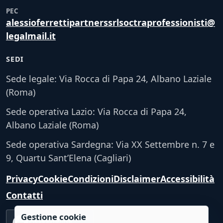
PEC
alessioferrettipartnerssrlsoctraprofessionisti@
legalmail.it
SEDI
Sede legale: Via Rocca di Papa 24, Albano Laziale
(Roma)
Sede operativa Lazio: Via Rocca di Papa 24,
Albano Laziale (Roma)
Sede operativa Sardegna: Via XX Settembre n. 7 e
9, Quartu Sant’Elena (Cagliari)
Privacy
Cookie
Condizioni
Disclaimer
Accessibilità
Contatti
Gestione cookie
Accessibilità